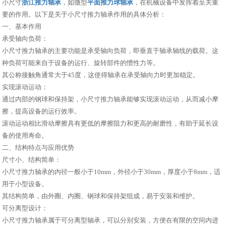
小尺寸
浙江推力轴承
，如微型
平面推力球轴承
，在机械设备中发挥着至关重
要的作用。以下是关于小尺寸推力轴承作用的具体分析：
一、基本作用
承受轴向负荷：
小尺寸推力轴承的主要功能是承受轴向负荷，即垂直于轴承轴线的载荷。这
种负荷可能来自于设备的运行、旋转部件的惯性力等。
其公称接触角通常大于45度，这使得轴承在承受轴向力时更加稳定。
实现滚动运动：
通过内部的钢球和保持架，小尺寸推力轴承能够实现滚动运动，从而减小摩
擦，提高设备的运行效率。
滚动运动相比滑动摩擦具有更低的摩擦阻力和更高的耐磨性，有助于延长设
备的使用寿命。
二、结构特点与应用优势
尺寸小、结构简单：
小尺寸推力轴承的内径一般小于10mm，外径小于30mm，厚度小于8mm，适
用于小型设备。
其结构简单，由外圈、内圈、钢球和保持架组成，易于安装和维护。
可分离型设计：
小尺寸推力轴承属于可分离型轴承，可以分别安装，方便在有限的空间内进