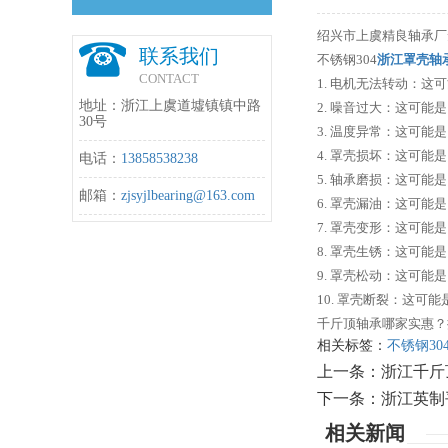
绍兴市上虞精良轴承厂
联系我们
不锈钢304
浙江罩壳轴
CONTACT
1. 电机无法转动：
地址：浙江上虞道墟镇镇中路
2. 噪音过大：这可
30号
3. 温度异常：这可
4. 罩壳损坏：这可
电话：
13858538238
5. 轴承磨损：这可
邮箱：
zjsyjlbearing@163.com
6. 罩壳漏油：这可
7. 罩壳变形：这可
8. 罩壳生锈：这可
9. 罩壳松动：这可
10. 罩壳断裂：这
千斤顶轴承哪家实惠？
相关标签：
不锈钢30
上一条：
浙江千斤
下一条：
浙江英制
相关新闻