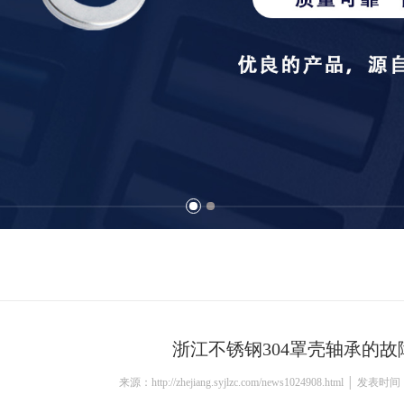
浙江不锈钢304罩壳轴承的故
来源：http://zhejiang.syjlzc.com/news1024908.html │ 发表时间