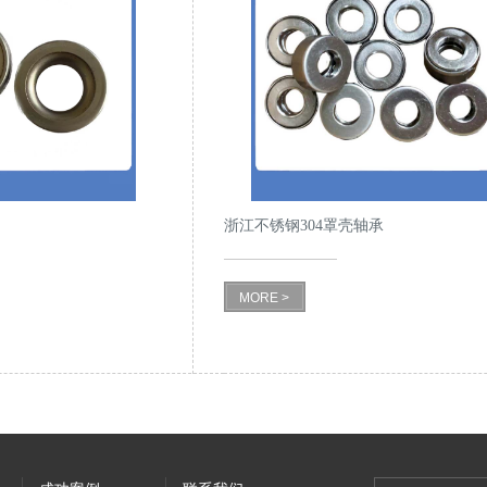
浙江不锈钢304罩壳轴承
MORE >