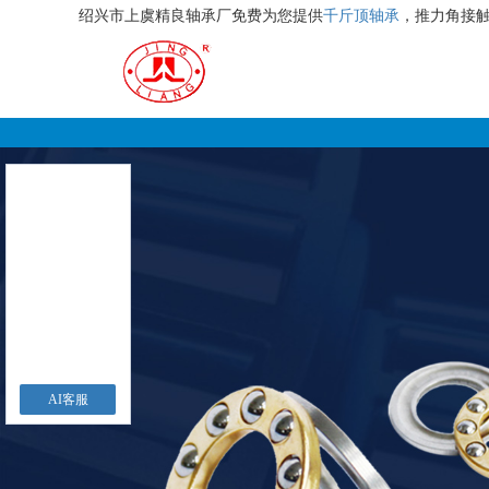
绍兴市上虞精良轴承厂免费为您提供
千斤顶轴承
，推力角接
AI客服