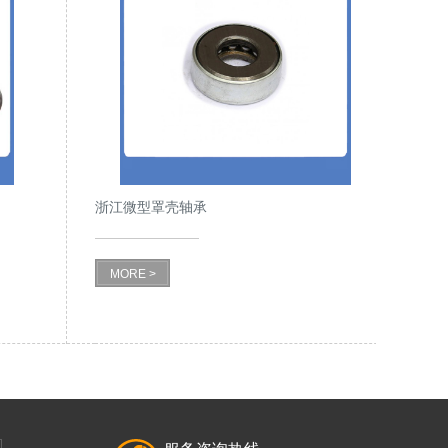
浙江微型罩壳轴承
MORE >