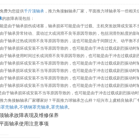
免费为您提供
千斤顶轴承
，推力角接触轴承厂家，平面推力球轴承等一些相关
承
的故障表现包括：
这可能是由于轴承损伤或堵塞，轴承损坏可能是由于过载、主机突发故障或安装
能是由于轴承异常转动、震动过大或润滑不良等原因导致的，包括润滑剂粘度的影
能是由于轴承过热或润滑不良等原因导致的，这也可能是由于间隙过大、动平衡
能是由于轴承损坏或安装不当等原因导致的，也可能是由于冲击过载或剧烈振动时
能是由于轴承使用时间过长或润滑不良等原因导致的，也可能是由于冲击过载或剧
能是由于轴承损坏或安装不当等原因导致的，也可能是由于冲击过载或剧烈振动时
能是由于轴承损坏或安装不当等原因导致的，也可能是由于冲击过载或剧烈振动时
能是由于轴承损坏或安装不当等原因导致的，也可能是由于冲击过载或剧烈振动时
能是由于轴承损坏或安装不当等原因导致的，也可能是由于冲击过载或剧烈振动时
可能是由于轴承损坏或安装不当等原因导致的，也可能是由于冲击过载或剧烈振动
推力角接触轴承厂家哪家好？平面推力球轴承怎么样？绍兴市上虞精良轴承厂专业
4罩壳轴承
,
不锈钢罩壳轴承
,
罩壳轴承
,
顶轴承故障表现及维修保养
平面轴承使用注意事项